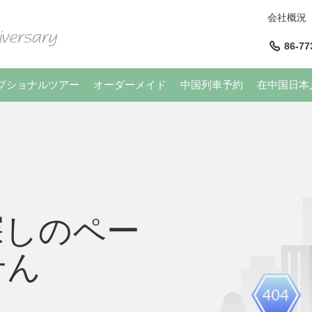
会社概況
86-77
プショナルツアー
オーダーメイド
中国列車予約
在中国日本
探しのペー
せん