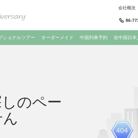
会社概況
86-77
プショナルツアー
オーダーメイド
中国列車予約
在中国日本
探しのペー
せん