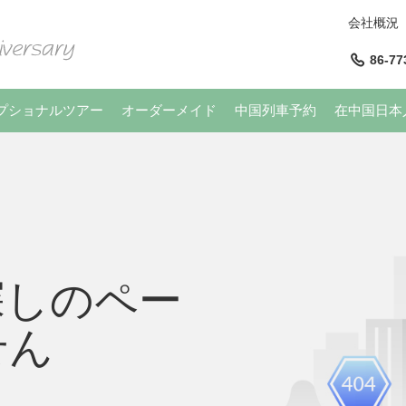
会社概況
86-77
プショナルツアー
オーダーメイド
中国列車予約
在中国日本
探しのペー
せん