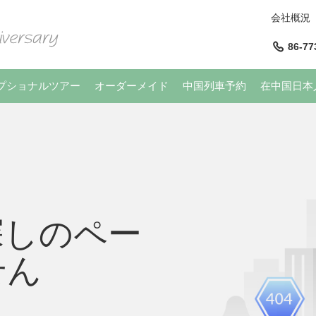
会社概況
86-77
プショナルツアー
オーダーメイド
中国列車予約
在中国日本
探しのペー
せん