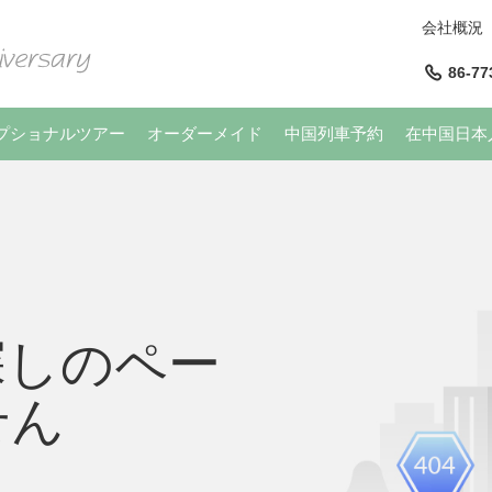
会社概況
86-77
プショナルツアー
オーダーメイド
中国列車予約
在中国日本
探しのペー
せん