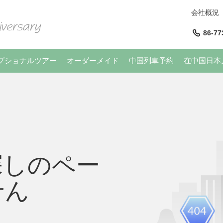
会社概況
86-77
プショナルツアー
オーダーメイド
中国列車予約
在中国日本
探しのペー
せん