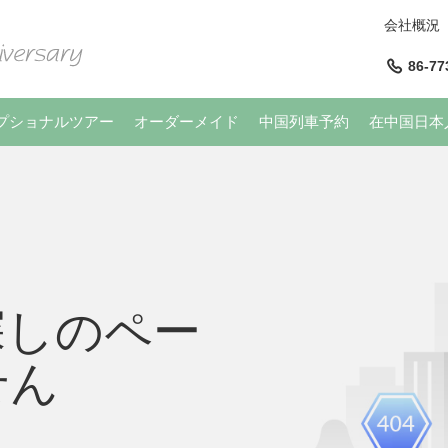
会社概況
86-77
プショナルツアー
オーダーメイド
中国列車予約
在中国日本
探しのペー
せん