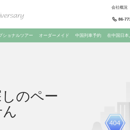
会社概況
86-77
プショナルツアー
オーダーメイド
中国列車予約
在中国日本
探しのペー
せん