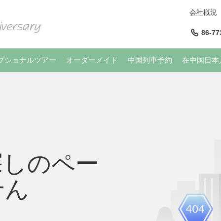
会社概況
86-77
プショナルツアー
オーダーメイド
中国列車予約
在中国日本
探しのペー
せん