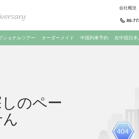
会社概況
86-77
プショナルツアー
オーダーメイド
中国列車予約
在中国日本
探しのペー
せん