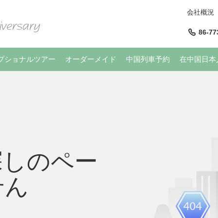
会社概況
86-77
プショナルツアー
オーダーメイド
中国列車予約
在中国日本
探しのペー
せん