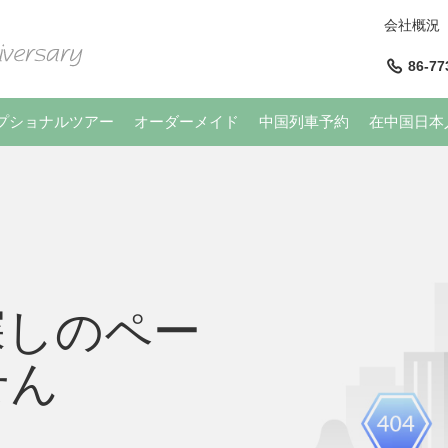
会社概況
86-77
プショナルツアー
オーダーメイド
中国列車予約
在中国日本
探しのペー
せん