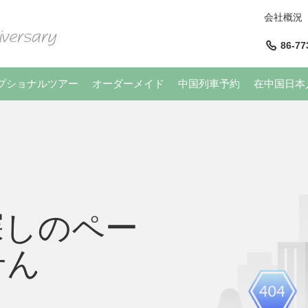
会社概況
86-77
プショナルツアー
オーダーメイド
中国列車予約
在中国日本
探しのペー
せん