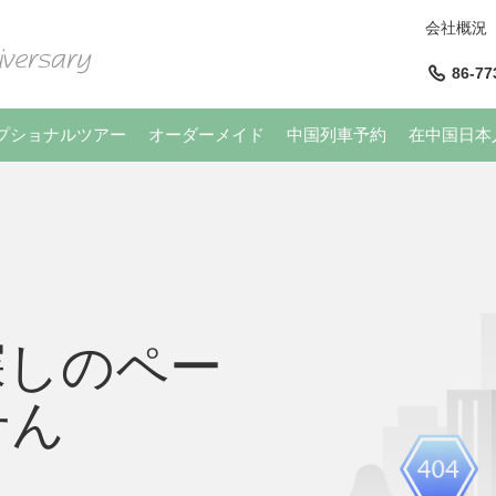
会社概況
86-77
プショナルツアー
オーダーメイド
中国列車予約
在中国日本
探しのペー
せん