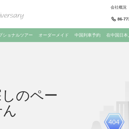
会社概況
86-77
プショナルツアー
オーダーメイド
中国列車予約
在中国日本
探しのペー
せん