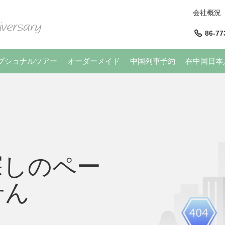
会社概況
86-77
プショナルツアー
オーダーメイド
中国列車予約
在中国日本
探しのペー
せん