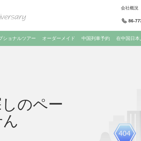
会社概況
86-77
プショナルツアー
オーダーメイド
中国列車予約
在中国日本
探しのペー
せん