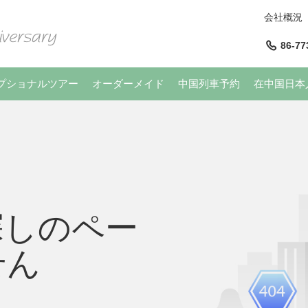
会社概況
86-77
プショナルツアー
オーダーメイド
中国列車予約
在中国日本
探しのペー
せん