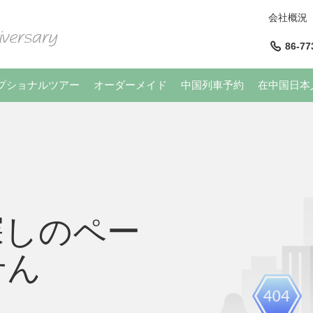
会社概況
86-77
プショナルツアー
オーダーメイド
中国列車予約
在中国日本
探しのペー
せん