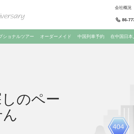
会社概況
86-77
プショナルツアー
オーダーメイド
中国列車予約
在中国日本
探しのペー
せん