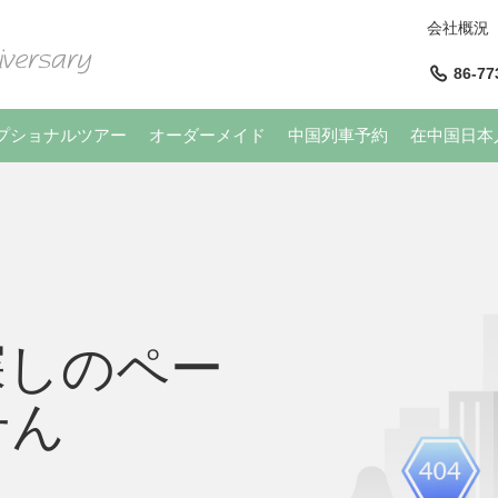
会社概況
86-77
プショナルツアー
オーダーメイド
中国列車予約
在中国日本
探しのペー
せん