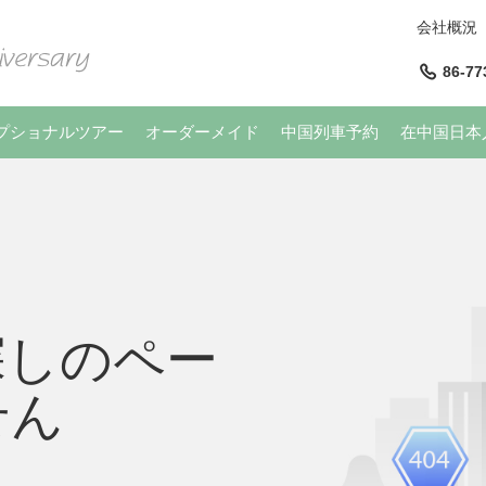
会社概況
86-77
プショナルツアー
オーダーメイド
中国列車予約
在中国日本
探しのペー
せん