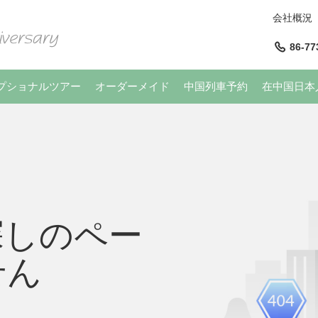
会社概況
86-77
プショナルツアー
オーダーメイド
中国列車予約
在中国日本
探しのペー
せん