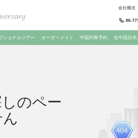
会社概況
86-77
プショナルツアー
オーダーメイド
中国列車予約
在中国日本
探しのペー
せん