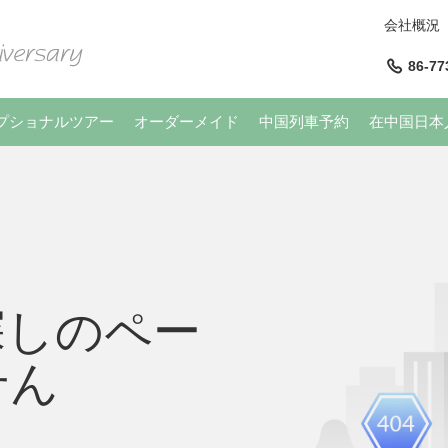
会社概況
86-77
プショナルツアー
オーダーメイド
中国列車予約
在中国日本
探しのペー
せん