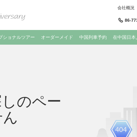
会社概況
86-77
プショナルツアー
オーダーメイド
中国列車予約
在中国日本
探しのペー
せん