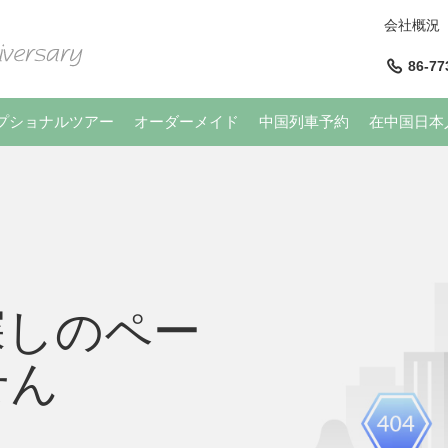
会社概況
86-77
プショナルツアー
オーダーメイド
中国列車予約
在中国日本
探しのペー
せん