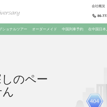
会社概況
86-77
プショナルツアー
オーダーメイド
中国列車予約
在中国日本
探しのペー
せん