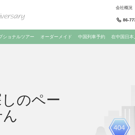
会社概況
86-77
プショナルツアー
オーダーメイド
中国列車予約
在中国日本
探しのペー
せん