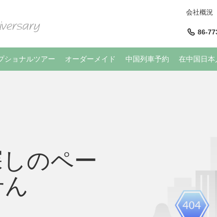
会社概況
86-77
プショナルツアー
オーダーメイド
中国列車予約
在中国日本
探しのペー
せん