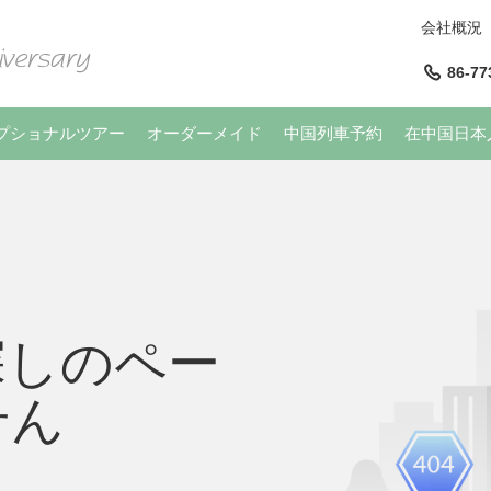
会社概況
86-77
プショナルツアー
オーダーメイド
中国列車予約
在中国日本
探しのペー
せん