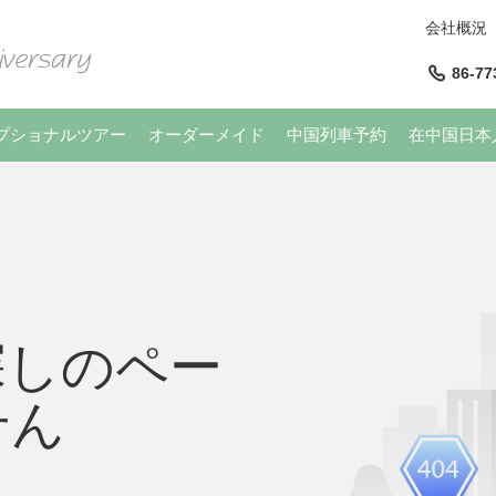
会社概況
86-77
プショナルツアー
オーダーメイド
中国列車予約
在中国日本
探しのペー
せん