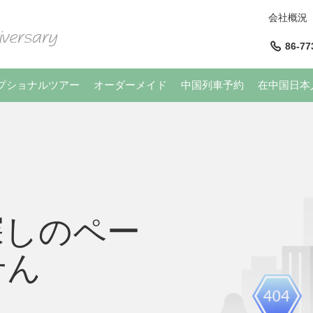
会社概況
86-77
プショナルツアー
オーダーメイド
中国列車予約
在中国日本
探しのペー
せん