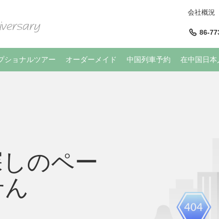
会社概況
86-77
プショナルツアー
オーダーメイド
中国列車予約
在中国日本
探しのペー
せん