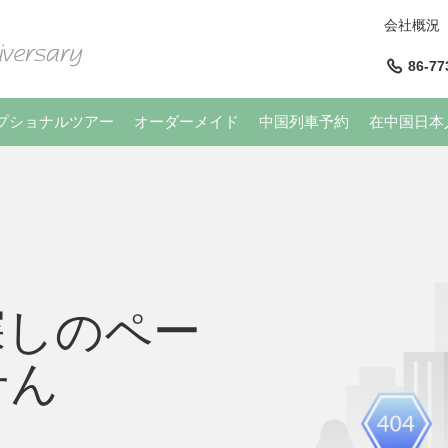
会社概況
86-77
プショナルツアー
オーダーメイド
中国列車予約
在中国日本
探しのペー
せん