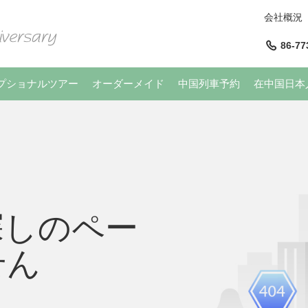
会社概況
86-77
プショナルツアー
オーダーメイド
中国列車予約
在中国日本
探しのペー
せん