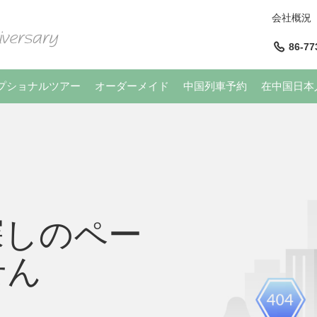
会社概況
86-77
プショナルツアー
オーダーメイド
中国列車予約
在中国日本
探しのペー
せん