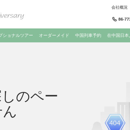
会社概況
86-77
プショナルツアー
オーダーメイド
中国列車予約
在中国日本
探しのペー
せん