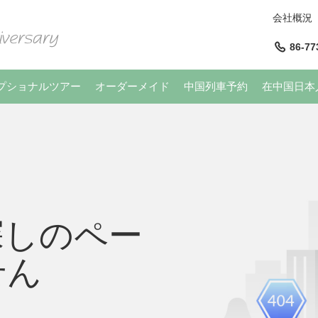
会社概況
86-77
プショナルツアー
オーダーメイド
中国列車予約
在中国日本
探しのペー
せん