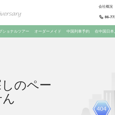
会社概況
86-77
プショナルツアー
オーダーメイド
中国列車予約
在中国日本
探しのペー
せん