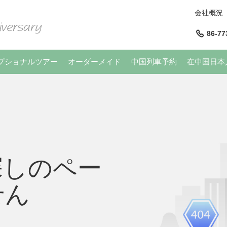
会社概況
86-77
プショナルツアー
オーダーメイド
中国列車予約
在中国日本
探しのペー
せん