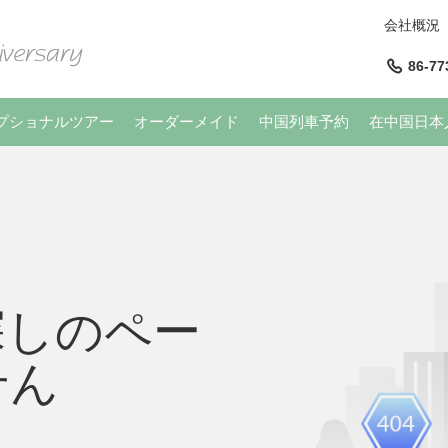
会社概況
86-77
プショナルツアー
オーダーメイド
中国列車予約
在中国日本
探しのペー
せん