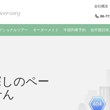
会社概況
86-77
プショナルツアー
オーダーメイド
中国列車予約
在中国日本
探しのペー
せん