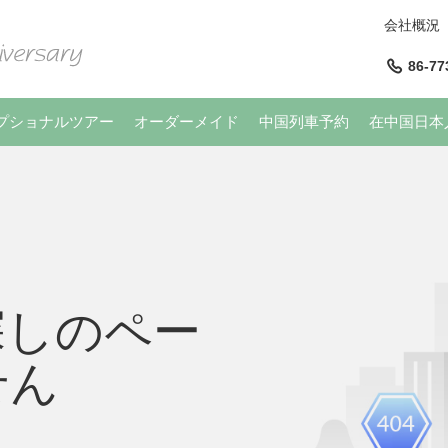
会社概況
86-77
プショナルツアー
オーダーメイド
中国列車予約
在中国日本
探しのペー
せん