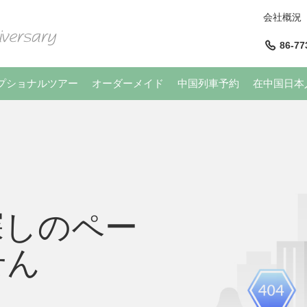
会社概況
86-77
プショナルツアー
オーダーメイド
中国列車予約
在中国日本
探しのペー
せん