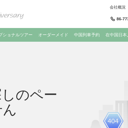
会社概況
86-77
プショナルツアー
オーダーメイド
中国列車予約
在中国日本
探しのペー
せん