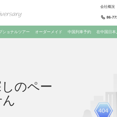
会社概況
86-77
プショナルツアー
オーダーメイド
中国列車予約
在中国日本
探しのペー
せん