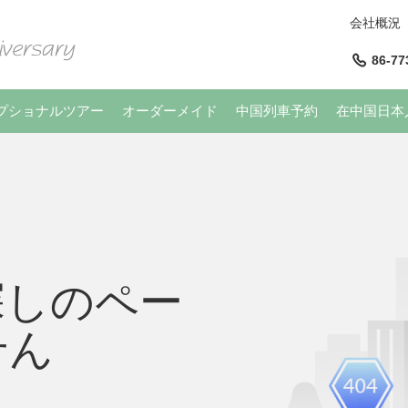
会社概況
86-77
プショナルツアー
オーダーメイド
中国列車予約
在中国日本
探しのペー
せん