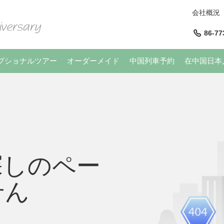
会社概況
86-77
プショナルツアー
オーダーメイド
中国列車予約
在中国日本
探しのペー
せん