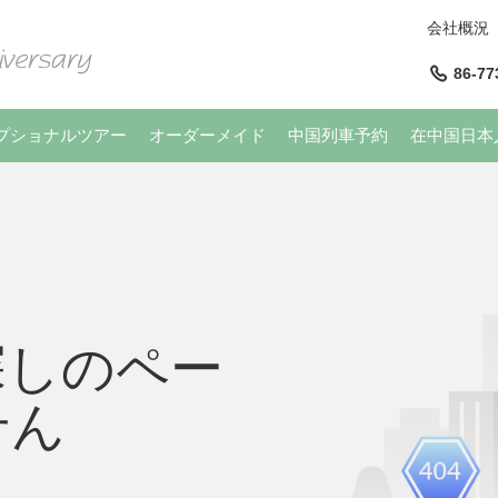
会社概況
86-77
プショナルツアー
オーダーメイド
中国列車予約
在中国日本
探しのペー
せん